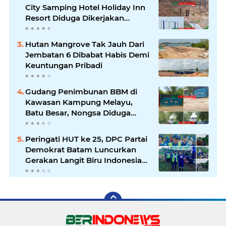
City Samping Hotel Holiday Inn
Resort Diduga Dikerjakan
Secara Ilegal
Hutan Mangrove Tak Jauh Dari
Jembatan 6 Dibabat Habis Demi
Keuntungan Pribadi
Gudang Penimbunan BBM di
Kawasan Kampung Melayu,
Batu Besar, Nongsa Diduga
Ilegal
Peringati HUT ke 25, DPC Partai
Demokrat Batam Luncurkan
Gerakan Langit Biru Indonesia
Asri Untuk Wujudkan
Lingkungan Bersih Dan Nyaman