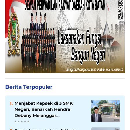
Berita Terpopuler
Menjabat Kepsek di 3 SMK
Negeri, Benarkah Hendra
Debeny Melanggar
Permendikdasmen