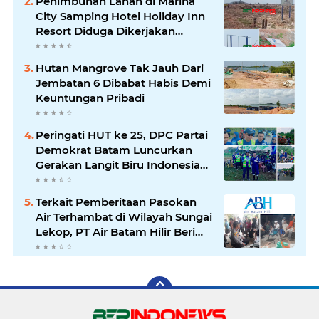
Penimbunan Lahan di Marina
City Samping Hotel Holiday Inn
Resort Diduga Dikerjakan
Secara Ilegal
Hutan Mangrove Tak Jauh Dari
Jembatan 6 Dibabat Habis Demi
Keuntungan Pribadi
Peringati HUT ke 25, DPC Partai
Demokrat Batam Luncurkan
Gerakan Langit Biru Indonesia
Asri Untuk Wujudkan
Lingkungan Bersih Dan Nyaman
Terkait Pemberitaan Pasokan
Air Terhambat di Wilayah Sungai
Lekop, PT Air Batam Hilir Beri
Klarifikasi Resmi