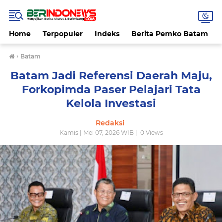
Home
Terpopuler
Indeks
Berita Pemko Batam
›
Batam
Batam Jadi Referensi Daerah Maju,
Forkopimda Paser Pelajari Tata
Kelola Investasi
Redaksi
Kamis | Mei 07, 2026 WIB |
0
Views