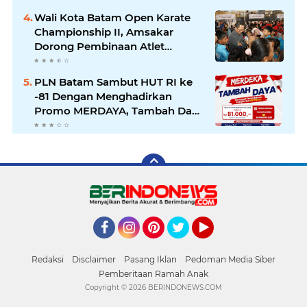
Wali Kota Batam Open Karate
Championship II, Amsakar
Dorong Pembinaan Atlet
melalui Kompetisi
Berkelanjutan
PLN Batam Sambut HUT RI ke
-81 Dengan Menghadirkan
Promo MERDAYA, Tambah Daya
Listrik Cukup Rp81 Ribu
Facebook
Instagram
Pinterest
Twitter
YouTube
Redaksi
Disclaimer
Pasang Iklan
Pedoman Media Siber
Pemberitaan Ramah Anak
Copyright ©
2026 BERINDONEWS.COM