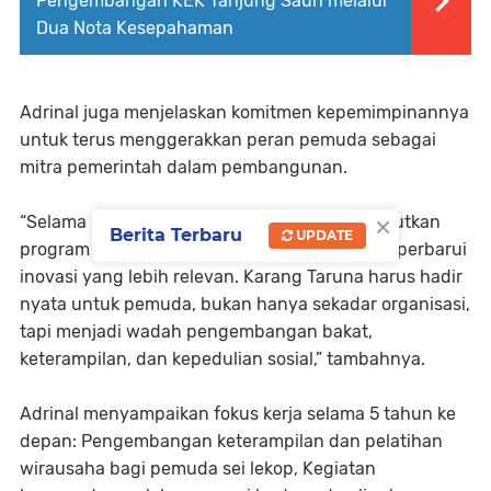
Pengembangan KEK Tanjung Sauh melalui
Dua Nota Kesepahaman
Adrinal juga menjelaskan komitmen kepemimpinannya
untuk terus menggerakkan peran pemuda sebagai
mitra pemerintah dalam pembangunan.
×
“Selama periode 2026–2031 kami akan melanjutkan
Berita Terbaru
UPDATE
program yang sudah berjalan baik, serta memperbarui
inovasi yang lebih relevan. Karang Taruna harus hadir
nyata untuk pemuda, bukan hanya sekadar organisasi,
tapi menjadi wadah pengembangan bakat,
keterampilan, dan kepedulian sosial,” tambahnya.
Adrinal menyampaikan fokus kerja selama 5 tahun ke
depan: Pengembangan keterampilan dan pelatihan
wirausaha bagi pemuda sei lekop, Kegiatan