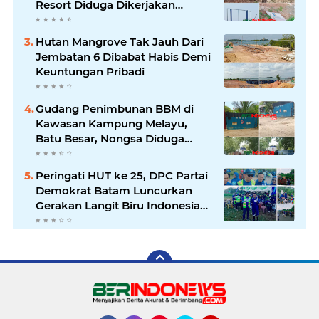
Resort Diduga Dikerjakan
Secara Ilegal
Hutan Mangrove Tak Jauh Dari
Jembatan 6 Dibabat Habis Demi
Keuntungan Pribadi
Gudang Penimbunan BBM di
Kawasan Kampung Melayu,
Batu Besar, Nongsa Diduga
Ilegal
Peringati HUT ke 25, DPC Partai
Demokrat Batam Luncurkan
Gerakan Langit Biru Indonesia
Asri Untuk Wujudkan
Lingkungan Bersih Dan Nyaman