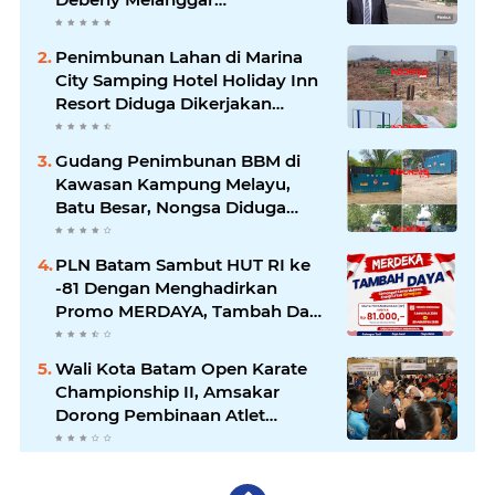
Permendikdasmen
Penimbunan Lahan di Marina
City Samping Hotel Holiday Inn
Resort Diduga Dikerjakan
Secara Ilegal
Gudang Penimbunan BBM di
Kawasan Kampung Melayu,
Batu Besar, Nongsa Diduga
Ilegal
PLN Batam Sambut HUT RI ke
-81 Dengan Menghadirkan
Promo MERDAYA, Tambah Daya
Listrik Cukup Rp81 Ribu
Wali Kota Batam Open Karate
Championship II, Amsakar
Dorong Pembinaan Atlet
melalui Kompetisi
Berkelanjutan