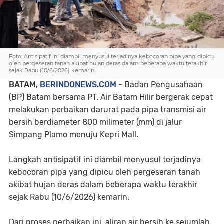
Foto: Antisipatif ini diambil menyusul terjadinya kebocoran pipa yang dipicu
oleh pergeseran tanah akibat hujan deras dalam beberapa waktu terakhir
sejak Rabu (10/6/2026) kemarin.
BATAM,
BERINDONEWS.COM
- Badan Pengusahaan
(BP) Batam bersama PT. Air Batam Hilir bergerak cepat
melakukan perbaikan darurat pada pipa transmisi air
bersih berdiameter 800 milimeter (mm) di jalur
Simpang Plamo menuju Kepri Mall.
Langkah antisipatif ini diambil menyusul terjadinya
kebocoran pipa yang dipicu oleh pergeseran tanah
akibat hujan deras dalam beberapa waktu terakhir
sejak Rabu (10/6/2026) kemarin.
Dari proses perbaikan ini, aliran air bersih ke sejumlah