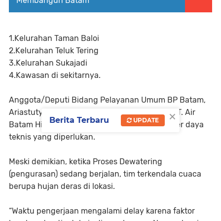
Membangun Batam
1.Kelurahan Taman Baloi
2.Kelurahan Teluk Tering
3.Kelurahan Sukajadi
4.Kawasan di sekitarnya.
Anggota/Deputi Bidang Pelayanan Umum BP Batam,
×
Ariastuty Sirait, mengatakan bahwa saat ini PT. Air
Berita Terbaru
UPDATE
Batam Hilir telah mengerahkan seluruh sumber daya
teknis yang diperlukan.
Meski demikian, ketika Proses Dewatering
(pengurasan) sedang berjalan, tim terkendala cuaca
berupa hujan deras di lokasi.
“Waktu pengerjaan mengalami delay karena faktor