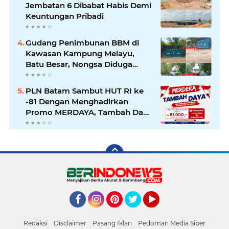
Jembatan 6 Dibabat Habis Demi
Keuntungan Pribadi
Gudang Penimbunan BBM di
Kawasan Kampung Melayu,
Batu Besar, Nongsa Diduga
Ilegal
PLN Batam Sambut HUT RI ke
-81 Dengan Menghadirkan
Promo MERDAYA, Tambah Daya
Listrik Cukup Rp81 Ribu
Facebook
Instagram
Pinterest
Twitter
YouTube
Redaksi
Disclaimer
Pasang Iklan
Pedoman Media Siber