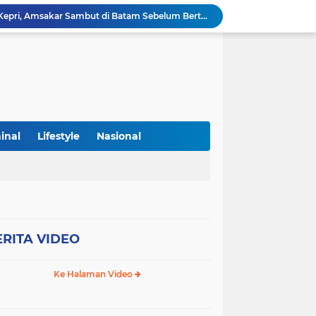
Panglima TNI Kunjungi Kepri, Amsakar Sambut di Batam Sebelum Bertolak ke Lingga
Sekolah Terintegrasi Merah Putih, Menumbuhkan Mimpi di Tanah Rempang-Galang
Menjabat Kepsek di 3 SMK Negeri, Benarkah Hendra Debeny Melanggar Permendikdasmen
Penimbunan Lahan di Marina City Samping Hotel Holiday Inn Resort Diduga Dikerjakan Secara Ilegal
Wali Kota Batam Open Karate Championship II, Amsakar Dorong Pembinaan Atlet melalui Kompetisi Berkelanjutan
PLN Batam Sambut HUT RI ke -81 Dengan Menghadirkan Promo MERDAYA, Tambah Daya Listrik Cukup Rp81 Ribu
Hutan Mangrove Tak Jauh Dari Jembatan 6 Dibabat Habis Demi Keuntungan Pribadi
Perkuat Tata Kelola Lahan, Penerima Alokasi Wajib Laporkan Progres Pembangunan Maksimal 31 Agustus 2026
inal
Lifestyle
Nasional
PLN Batam dan Altiva Identity Datacenter Tandatangani PJBTL 2 x 345 MVA, Perkuat Batam sebagai Pusat Ekonomi Digital
Gudang Penimbunan BBM di Kawasan Kampung Melayu, Batu Besar, Nongsa Diduga Ilegal
ERITA VIDEO
Ke Halaman Video