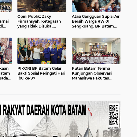
Opini Publik: Zaky
Atasi Gangguan Suplai Air
rnai
Firmansyah, Ketegasan
Bersih Warga RW 01
di
yang Tidak Disukai,
Sengkuang, BP Batam
Namun Dibutuhkan
Bangun Interkoneksi Pipa
Negara
kaan
PIKORI BP Batam Gelar
Rutan Batam Terima
Batam
Bakti Sosial Peringati Hari
Kunjungan Observasi
Badan
Ibu ke-97
Mahasiswa Fakultas
025
Hukum UIB