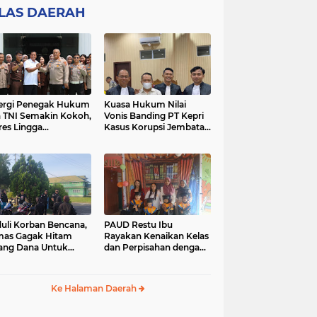
ILAS DAERAH
ergi Penegak Hukum
Kuasa Hukum Nilai
 TNI Semakin Kokoh,
Vonis Banding PT Kepri
res Lingga
Kasus Korupsi Jembatan
sanakan Silaturahmi
Marok Kecil Tidak
Objektif
uli Korban Bencana,
PAUD Restu Ibu
as Gagak Hitam
Rayakan Kenaikan Kelas
ang Dana Untuk
dan Perpisahan dengan
ban Puting Beliung
Sederhana dan Penuh
Desa Tanjung Kelit
Makna
Ke Halaman Daerah