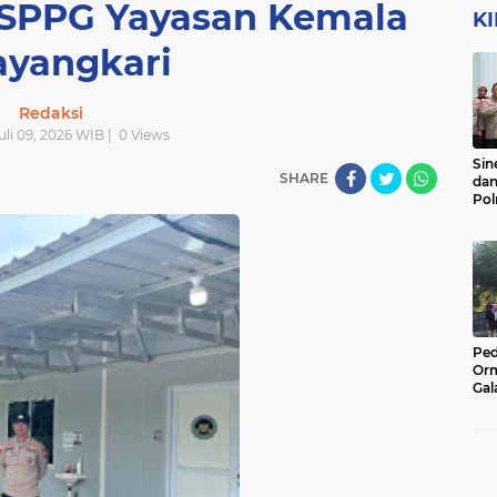
4 SPPG Yayasan Kemala
K
yangkari
Redaksi
uli 09, 2026 WIB |
0
Views
Sin
SHARE
dan
Pol
Lak
Ped
Orm
Gal
Kor
di 