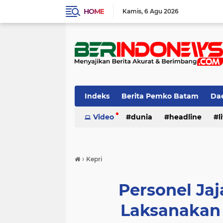
HOME
Kamis
6 Agu 2026
Indeks
Berita Pemko Batam
Da
Olah Raga
Video
dunia
Opini
Pendidikan
headline
l
›
Kepri
Personel Jaj
Laksanakan