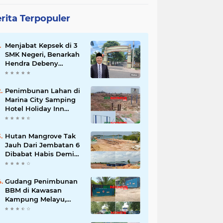
rita Terpopuler
Menjabat Kepsek di 3
SMK Negeri, Benarkah
Hendra Debeny
Melanggar
Permendikdasmen
Penimbunan Lahan di
Marina City Samping
Hotel Holiday Inn
Resort Diduga
Dikerjakan Secara
Ilegal
Hutan Mangrove Tak
Jauh Dari Jembatan 6
Dibabat Habis Demi
Keuntungan Pribadi
Gudang Penimbunan
BBM di Kawasan
Kampung Melayu,
Batu Besar, Nongsa
Diduga Ilegal