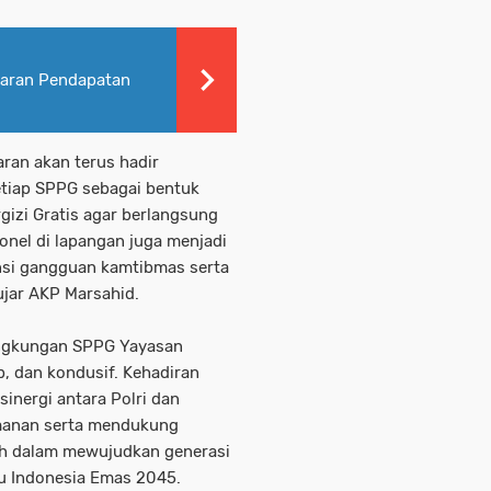
aran Pendapatan
aran akan terus hadir
tiap SPPG sebagai bentuk
zi Gratis agar berlangsung
sonel di lapangan juga menjadi
nsi gangguan kamtibmas serta
ujar AKP Marsahid.
lingkungan SPPG Yayasan
b, dan kondusif. Kehadiran
inergi antara Polri dan
amanan serta mendukung
h dalam mewujudkan generasi
ju Indonesia Emas 2045.