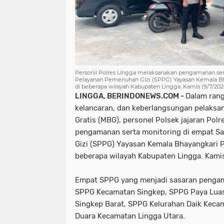
Personil Polres Lingga melaksanakan pengamanan ser
Pelayanan Pemenuhan Gizi (SPPG) Yayasan Kemala Bha
di beberapa wilayah Kabupaten Lingga. Kamis (9/7/202
LINGGA, BERINDONEWS.COM -
Dalam ran
kelancaran, dan keberlangsungan pelaksa
Gratis (MBG), personel Polsek jajaran Pol
pengamanan serta monitoring di empat S
Gizi (SPPG) Yayasan Kemala Bhayangkari P
beberapa wilayah Kabupaten Lingga. Kamis
Empat SPPG yang menjadi sasaran pengam
SPPG Kecamatan Singkep, SPPG Paya Lua
Singkep Barat, SPPG Kelurahan Daik Keca
Duara Kecamatan Lingga Utara.