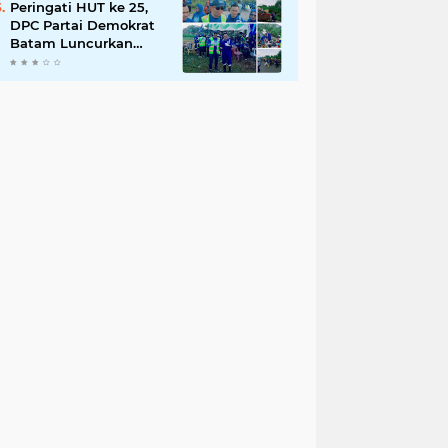
Peringati HUT ke 25,
DPC Partai Demokrat
Batam Luncurkan
Gerakan Langit Biru
Indonesia Asri Untuk
Wujudkan
Lingkungan Bersih
Dan Nyaman