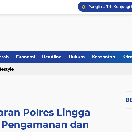
erah
Ekonomi
Headline
Hukum
Kesehatan
Krim
ifestyle
Politik
B
aran Polres Lingga
 Pengamanan dan