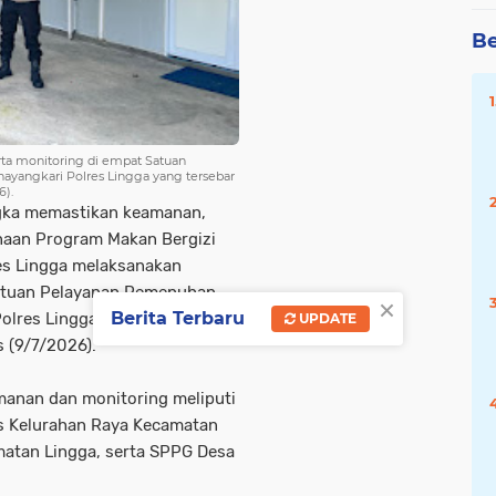
Be
ta monitoring di empat Satuan
yangkari Polres Lingga yang tersebar
6).
gka memastikan keamanan,
naan Program Makan Bergizi
res Lingga melaksanakan
atuan Pelayanan Pemenuhan
×
Berita Terbaru
olres Lingga yang tersebar di
UPDATE
 (9/7/2026).
anan dan monitoring meliputi
s Kelurahan Raya Kecamatan
matan Lingga, serta SPPG Desa