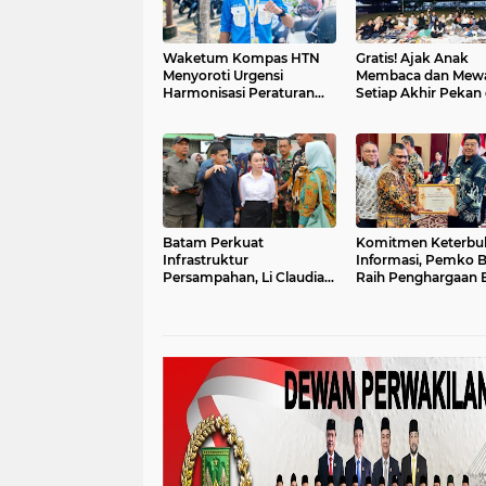
Waketum Kompas HTN
Gratis! Ajak Anak
Menyoroti Urgensi
Membaca dan Mewa
Harmonisasi Peraturan
Setiap Akhir Pekan 
Daerah dengan KUHP
Tanjungpinang
Baru
Batam Perkuat
Komitmen Keterbu
Infrastruktur
Informasi, Pemko 
Persampahan, Li Claudia
Raih Penghargaan 
Pantau Pembangunan
Publik Informatif 2
TPS BIN Tertutup