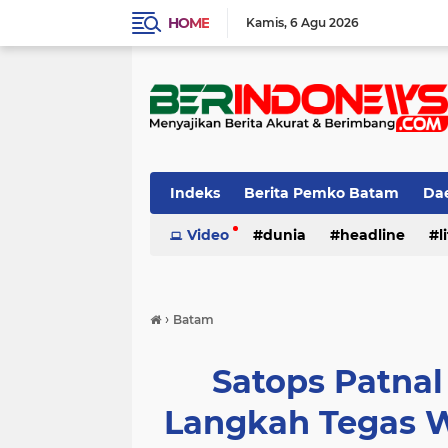
HOME
Kamis
6 Agu 2026
Indeks
Berita Pemko Batam
Da
Olah Raga
Video
dunia
Opini
Pendidikan
headline
l
›
Batam
Satops Patna
Langkah Tegas 