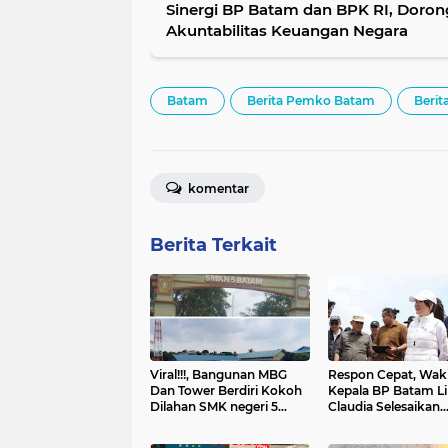
Sinergi BP Batam dan BPK RI, Dorong
Akuntabilitas Keuangan Negara
Batam
Berita Pemko Batam
Berit
komentar
Berita Terkait
Viral!!!, Bangunan MBG
Respon Cepat, Waki
Dan Tower Berdiri Kokoh
Kepala BP Batam Li
Dilahan SMK negeri 5
Claudia Selesaikan
Batam Menjadi
Persoalan UWT Wa
Perbincangan Hangat
Puskopar