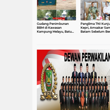
Gudang Penimbunan
Panglima TNI Kunj
BBM di Kawasan
Kepri, Amsakar Sam
Kampung Melayu, Batu
Batam Sebelum Ber
Besar, Nongsa Diduga
ke Lingga
Ilegal