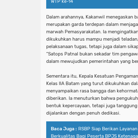
WTP ke-14
Dalam arahannya, Kakanwil menegaskan b
merupakan garda terdepan dalam menjaga ke
marwah Pemasyarakatan. Ia mengingatkan
dikukuhkan harus mampu menjadi teladan,
pelaksanaan tugas, tetapi juga dalam sikap
“Satops Patnal bukan sekadar tim pengawa
dalam mewujudkan pemerintahan yang ber
Sementara itu, Kepala Kesatuan Pengaman
Kelas IIA Batam yang turut dikukuhkan da
menyampaikan rasa bangga dan kehormat
diberikan. Ia menuturkan bahwa pengukuh
bentuk kepercayaan, tetapi juga tanggung
dijalankan dengan penuh dedikasi.
Baca Juga :
RSBP Siap Berikan Layanan
Berkualitas Bagi Peserta BPJS Ketenaga