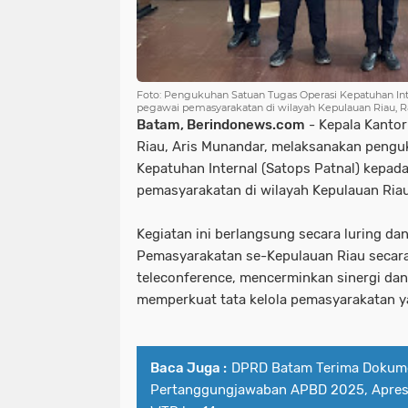
Foto: Pengukuhan Satuan Tugas Operasi Kepatuhan Inte
pegawai pemasyarakatan di wilayah Kepulauan Riau, R
Batam, Berindonews.com
- Kepala Kantor
Riau, Aris Munandar, melaksanakan pengu
Kepatuhan Internal (Satops Patnal) kepada
pemasyarakatan di wilayah Kepulauan Ria
Kegiatan ini berlangsung secara luring dan
Pemasyarakatan se-Kepulauan Riau secara
teleconference, mencerminkan sinergi d
memperkuat tata kelola pemasyarakatan ya
Baca Juga :
DPRD Batam Terima Dokum
Pertanggungjawaban APBD 2025, Apresi