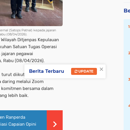
Be
rnal (Satops Patnal) kepada jajaran
abu (08/04/2026).
 Wilayah Ditjenpas Kepulauan
kuhan Satuan Tugas Operasi
 jajaran pegawai
u, Rabu (08/04/2026).
×
Berita Terbaru
UPDATE
 turut diikuti oleh seluruh UPT
 daring melalui Zoom
an komitmen bersama dalam
ng lebih baik.
en Ranperda
asi Capaian Opini