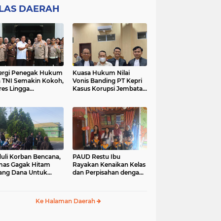
ILAS DAERAH
ergi Penegak Hukum
Kuasa Hukum Nilai
 TNI Semakin Kokoh,
Vonis Banding PT Kepri
res Lingga
Kasus Korupsi Jembatan
sanakan Silaturahmi
Marok Kecil Tidak
Objektif
uli Korban Bencana,
PAUD Restu Ibu
as Gagak Hitam
Rayakan Kenaikan Kelas
ang Dana Untuk
dan Perpisahan dengan
ban Puting Beliung
Sederhana dan Penuh
Desa Tanjung Kelit
Makna
Ke Halaman Daerah