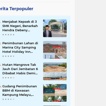
rita Terpopuler
Menjabat Kepsek di 3
SMK Negeri, Benarkah
Hendra Debeny
Melanggar
Permendikdasmen
Penimbunan Lahan di
Marina City Samping
Hotel Holiday Inn
Resort Diduga
Dikerjakan Secara
Ilegal
Hutan Mangrove Tak
Jauh Dari Jembatan 6
Dibabat Habis Demi
Keuntungan Pribadi
Gudang Penimbunan
BBM di Kawasan
Kampung Melayu,
Batu Besar, Nongsa
Diduga Ilegal