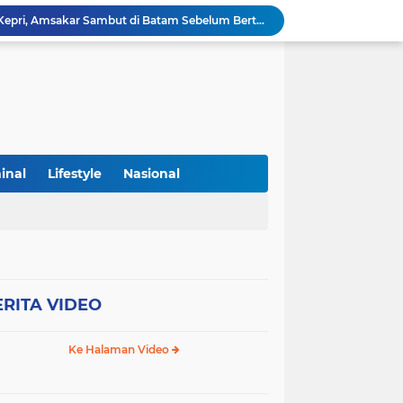
Panglima TNI Kunjungi Kepri, Amsakar Sambut di Batam Sebelum Bertolak ke Lingga
Sekolah Terintegrasi Merah Putih, Menumbuhkan Mimpi di Tanah Rempang-Galang
Menjabat Kepsek di 3 SMK Negeri, Benarkah Hendra Debeny Melanggar Permendikdasmen
Penimbunan Lahan di Marina City Samping Hotel Holiday Inn Resort Diduga Dikerjakan Secara Ilegal
Wali Kota Batam Open Karate Championship II, Amsakar Dorong Pembinaan Atlet melalui Kompetisi Berkelanjutan
PLN Batam Sambut HUT RI ke -81 Dengan Menghadirkan Promo MERDAYA, Tambah Daya Listrik Cukup Rp81 Ribu
Hutan Mangrove Tak Jauh Dari Jembatan 6 Dibabat Habis Demi Keuntungan Pribadi
Perkuat Tata Kelola Lahan, Penerima Alokasi Wajib Laporkan Progres Pembangunan Maksimal 31 Agustus 2026
inal
Lifestyle
Nasional
PLN Batam dan Altiva Identity Datacenter Tandatangani PJBTL 2 x 345 MVA, Perkuat Batam sebagai Pusat Ekonomi Digital
Gudang Penimbunan BBM di Kawasan Kampung Melayu, Batu Besar, Nongsa Diduga Ilegal
ERITA VIDEO
Ke Halaman Video