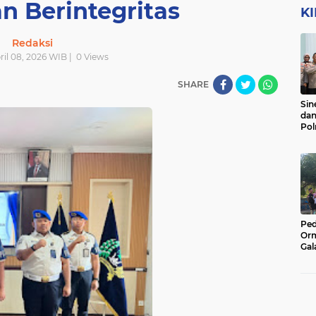
n Berintegritas
K
Redaksi
ril 08, 2026 WIB |
0
Views
SHARE
Sin
dan
Pol
Lak
Ped
Orm
Gal
Kor
di 