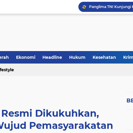
erah
Ekonomi
Headline
Hukum
Kesehatan
Krim
ifestyle
Politik
B
l Resmi Dikukuhkan,
Wujud Pemasyarakatan