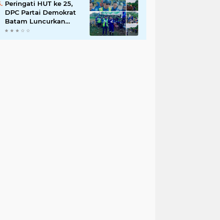
Peringati HUT ke 25,
DPC Partai Demokrat
Batam Luncurkan
Gerakan Langit Biru
Indonesia Asri Untuk
Wujudkan
Lingkungan Bersih
Dan Nyaman