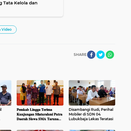
 Tata Kelola dan
a Video
SHARE
l
𝐏𝐞𝐦𝐤𝐚𝐛 𝐋𝐢𝐧𝐠𝐠𝐚 𝐓𝐞𝐫𝐢𝐦𝐚
Disambangi Rudi, Perihal
𝐊𝐮𝐧𝐣𝐮𝐧𝐠𝐚𝐧 𝐒𝐢𝐥𝐚𝐭𝐮𝐫𝐚𝐡𝐦𝐢 𝐏𝐮𝐭𝐫𝐚
Mobiler di SDN 04
𝐃𝐚𝐞𝐫𝐚𝐡 𝐒𝐢𝐬𝐰𝐚 𝐒𝐌𝐀 𝐓𝐚𝐫𝐮𝐧𝐚
Lubukbaja Lekas Teratasi
rga
𝐍𝐮𝐬𝐚𝐧𝐭𝐚𝐫𝐚