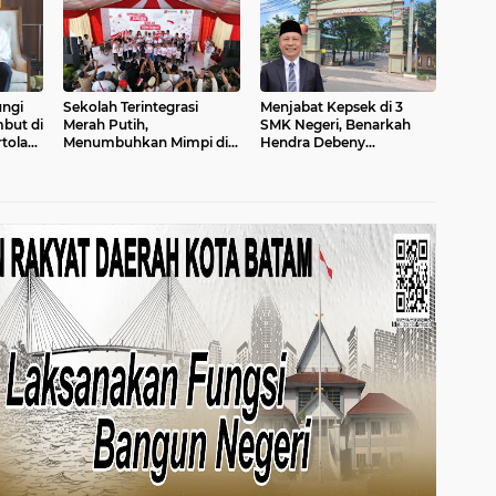
ungi
Sekolah Terintegrasi
Menjabat Kepsek di 3
but di
Merah Putih,
SMK Negeri, Benarkah
tolak
Menumbuhkan Mimpi di
Hendra Debeny
Tanah Rempang-Galang
Melanggar
Permendikdasmen